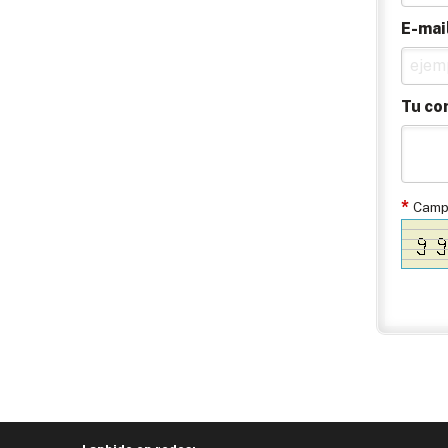
E-mai
Tu co
*
Campo