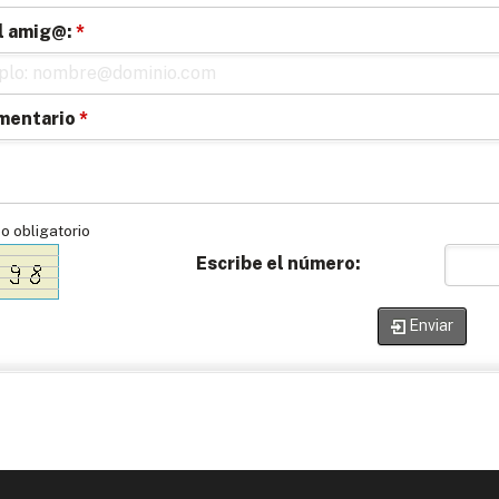
l amig@:
*
mentario
*
 obligatorio
Escribe el número:
Enviar