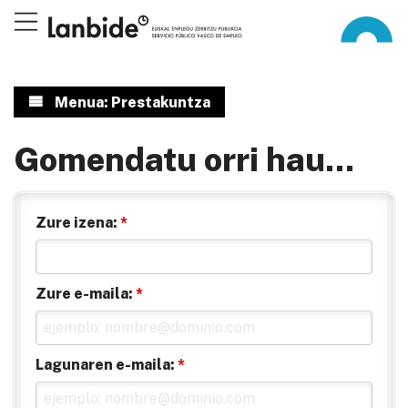
Menua: Prestakuntza
Gomendatu orri hau...
Zure izena:
*
Zure e-maila:
*
Lagunaren e-maila:
*