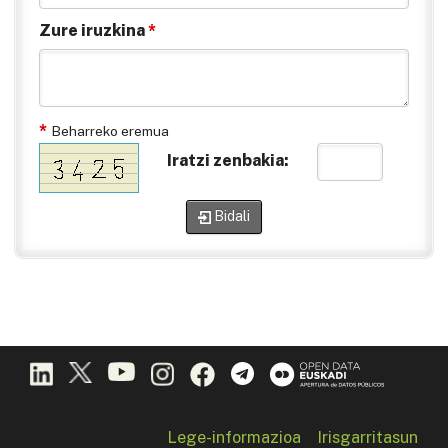
Zure iruzkina
*
*
Beharreko eremua
Iratzi zenbakia:
Bidali
Lege-informazioa
Irisgarritasun