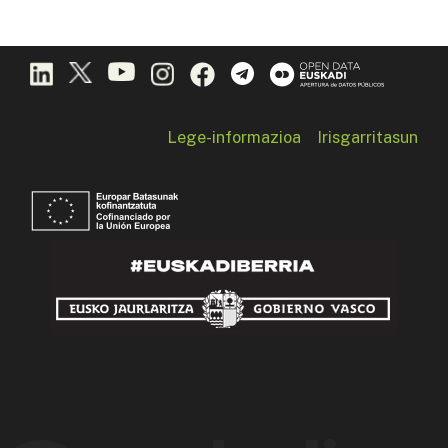
Lege-informazioa
Irisgarritasun