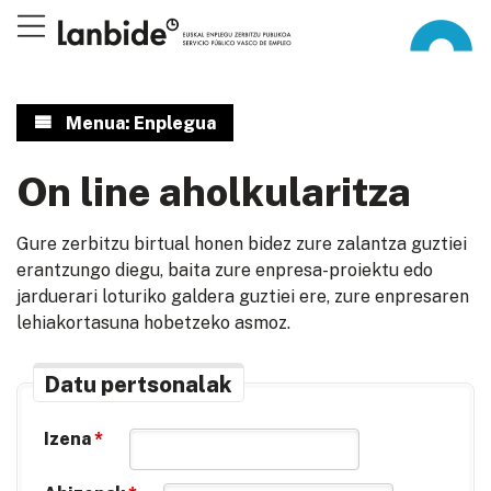
Menua: Enplegua
On line aholkularitza
Gure zerbitzu birtual honen bidez zure zalantza guztiei
erantzungo diegu, baita zure enpresa-proiektu edo
jarduerari loturiko galdera guztiei ere, zure enpresaren
lehiakortasuna hobetzeko asmoz.
Datu pertsonalak
Izena
*