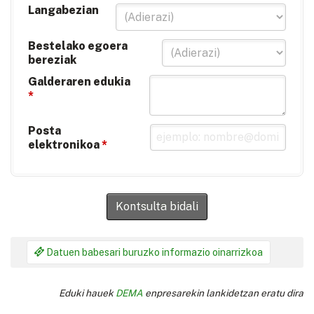
Langabezian
Bestelako egoera
bereziak
Galderaren edukia
*
Posta
elektronikoa
*
Kontsulta bidali
Datuen babesari buruzko informazio oinarrizkoa
Eduki hauek
DEMA
enpresarekin lankidetzan eratu dira