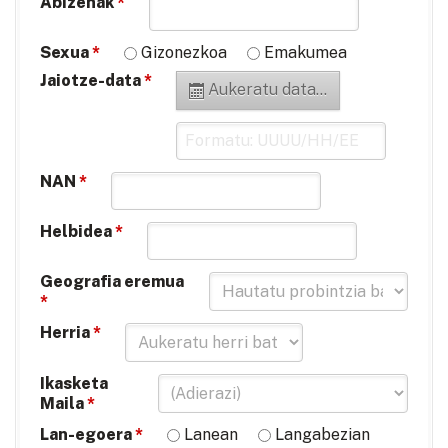
Abizenak
*
Sexua
*
Gizonezkoa
Emakumea
Jaiotze-data
*
Aukeratu data...
NAN
*
Helbidea
*
Geografia eremua
*
Herria
*
Ikasketa
Maila
*
Lan-egoera
*
Lanean
Langabezian