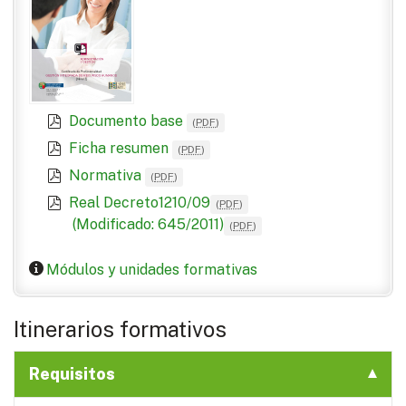
Documento base
(
PDF
)
Ficha resumen
(
PDF
)
Normativa
(
PDF
)
Real Decreto1210/09
(
PDF
)
(Modificado: 645/2011)
(
PDF
)
Módulos y unidades formativas
Itinerarios formativos
Requisitos