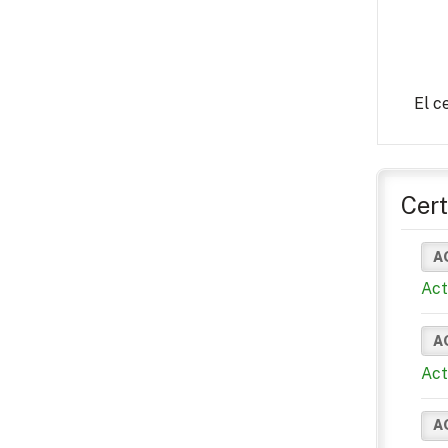
El c
Cert
A
Act
A
Act
A