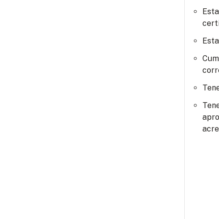
Esta
cert
Esta
Cump
corr
Tene
Tene
apro
acre