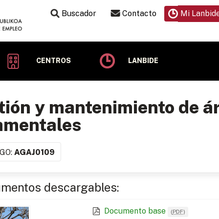
Buscador
Contacto
Mi Lanbid
CENTROS
LANBIDE
tión y mantenimiento de á
amentales
GO:
AGAJ0109
mentos descargables:
Documento base
(
PDF
)