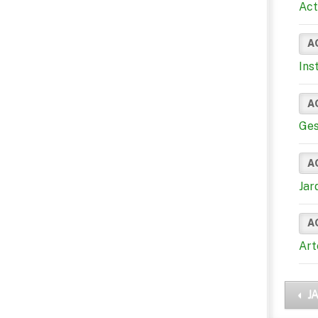
Act
A
Ins
A
Ges
A
Jar
A
Art
J