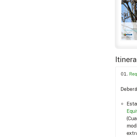
Itiner
Req
Deberá 
Esta
Equi
(Cua
modi
extr