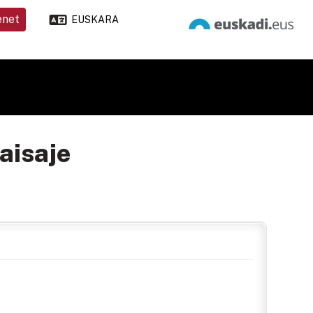
enet
EUSKARA
paisaje