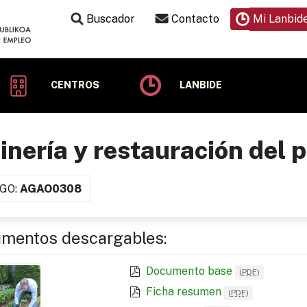
Buscador
Contacto
Mi Lanbid
CENTROS
LANBIDE
inería y restauración del 
GO:
AGAO0308
mentos descargables:
Documento base
(
PDF
)
Ficha resumen
(
PDF
)