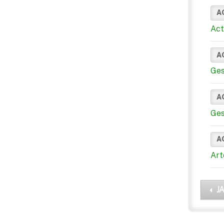
A
Act
A
Ges
A
Ges
A
Art
J