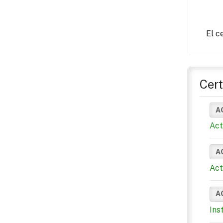
El c
Cert
A
Act
A
Act
A
Ins