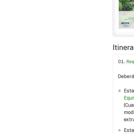
Itiner
Req
Deberá 
Esta
Equi
(Cua
modi
extr
Esta