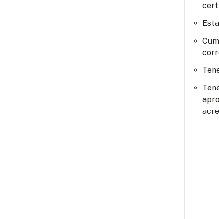
cert
Esta
Cump
corr
Tene
Tene
apro
acre