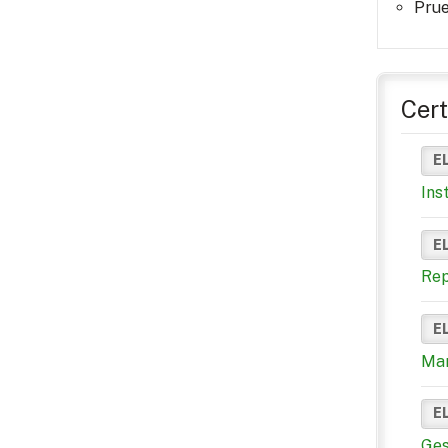
Prue
Cert
E
Ins
E
Rep
E
Man
E
Ges