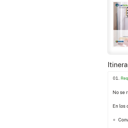
Itiner
Req
No se r
En los 
Conv