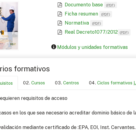
Documento base
(
PDF
)
Ficha resumen
(
PDF
)
Normativa
(
PDF
)
Real Decreto1077/2012
(
PDF
)
Módulos y unidades formativas
arios formativos
Cursos
Centros
Ciclos formativos
uisitos
equieren requisitos de acceso
casos en los que sea necesario acreditar dominio básico de l
alidación mediante certificado de :EPA, EOI, Inst. Cervantes..