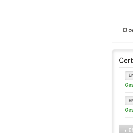
El c
Cert
E
Ges
E
Ges
E