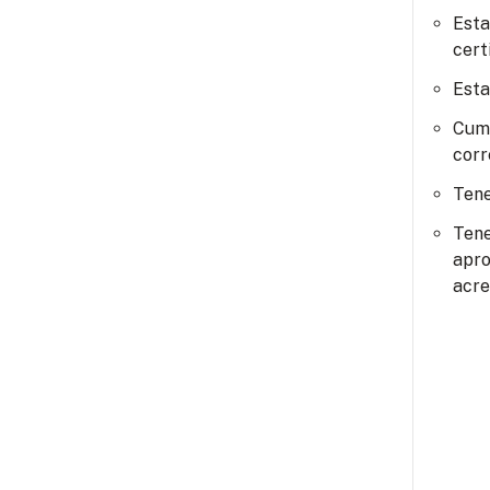
Esta
cert
Esta
Cump
corr
Tene
Tene
apro
acre