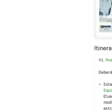
Itiner
Req
Deberá 
Esta
Equi
(Cua
modi
extr