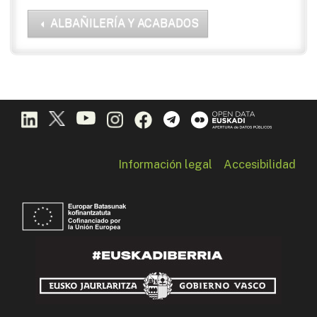
ALBAÑILERÍA Y ACABADOS
Información legal
Accesibilidad