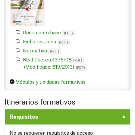
Documento base
(
PDF
)
Ficha resumen
(
PDF
)
Normativa
(
PDF
)
Real Decreto1376/08
(
PDF
)
(Modificado: 619/2013)
(
PDF
)
Módulos y unidades formativas
Itinerarios formativos
Requisitos
No se requieren requisitos de acceso