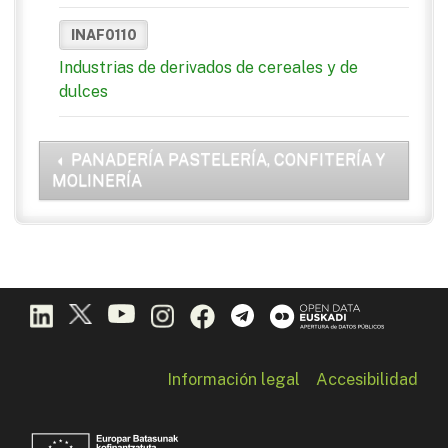
INAF0110
Industrias de derivados de cereales y de
dulces
PANADERÍA PASTELERÍA, CONFITERÍA Y
MOLINERÍA
Información legal
Accesibilidad