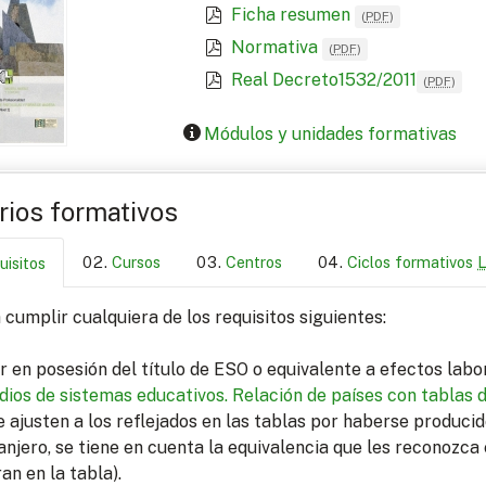
Ficha resumen
(
PDF
)
Normativa
(
PDF
)
Real Decreto1532/2011
(
PDF
)
Módulos y unidades formativas
arios formativos
Cursos
Centros
Ciclos formativos
uisitos
cumplir cualquiera de los requisitos siguientes:
r en posesión del título de ESO o equivalente a efectos lab
dios de sistemas educativos.
Relación de países con tablas 
e ajusten a los reflejados en las tablas por haberse produci
anjero, se tiene en cuenta la equivalencia que les reconozca 
ran en la tabla).