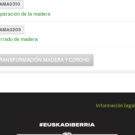
AMA0310
paración de la madera
AMA0209
rrado de madera
RANSFORMACIÓN MADERA Y CORCHO
Información lega