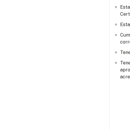
Esta
Cert
Esta
Cump
corr
Tene
Tene
apro
acre