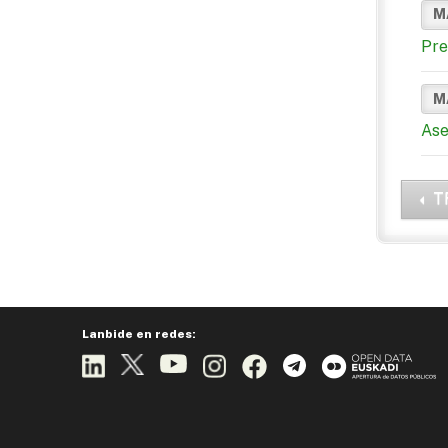
M
Pre
M
Ase
T
Lanbide en redes: