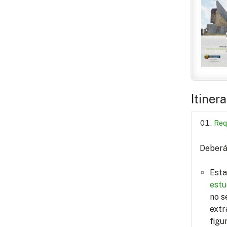
Itiner
Req
Deberá 
Esta
estu
no s
extr
figu