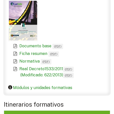
Documento base
(
PDF
)
Ficha resumen
(
PDF
)
Normativa
(
PDF
)
Real Decreto1533/2011
(
PDF
)
(Modificado: 622/2013)
(
PDF
)
Módulos y unidades formativas
Itinerarios formativos