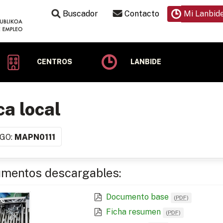
Buscador
Contacto
Mi Lanbid
CENTROS
LANBIDE
a local
GO:
MAPN0111
mentos descargables:
Documento base
(
PDF
)
Ficha resumen
(
PDF
)