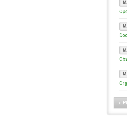
M
Ope
M
Doc
M
Obs
M
Org
P