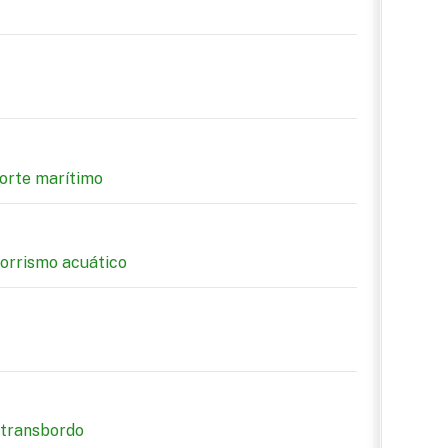
porte marítimo
corrismo acuático
 transbordo