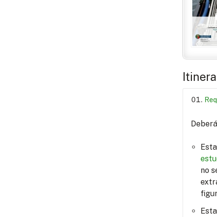
Itiner
Req
Deberá 
Esta
estu
no s
extr
figu
Esta