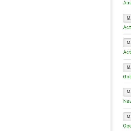
Ama
M
Act
M
Act
M
Gob
M
Nav
M
Ope