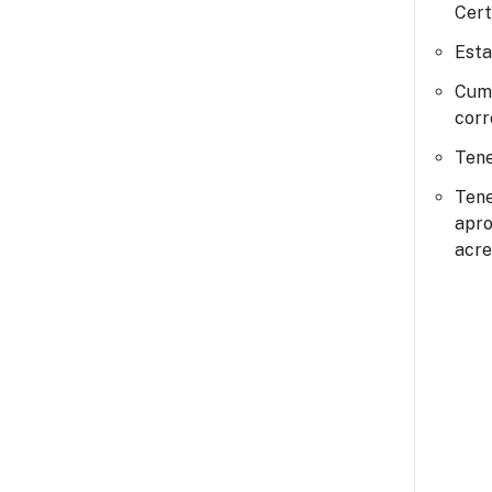
Cert
Esta
Cump
corr
Tene
Tene
apro
acre