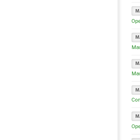
M
Ope
M
Man
M
Man
M
Con
M
Ope