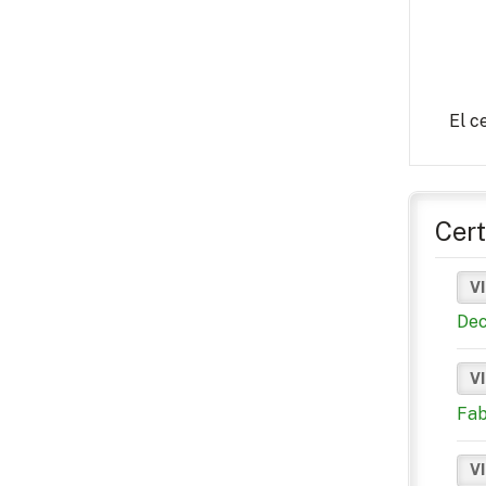
El c
Cert
VI
Dec
V
Fab
V