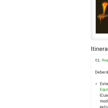
Itiner
Req
Deberá 
Esta
Equi
(Cua
modi
extr