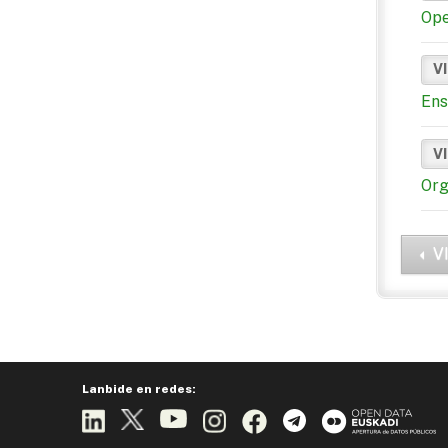
Ope
VI
Ens
VI
Org
V
Lanbide en redes: