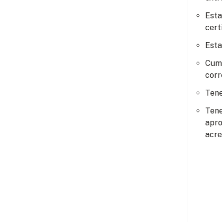
Esta
cert
Esta
Cump
corr
Tene
Tene
apro
acre