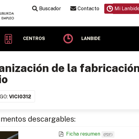
Buscador
Contacto
Mi Lanbid
CENTROS
LANBIDE
nización de la fabricació
io
GO:
VICI0312
mentos descargables:
Ficha resumen
(
PDF
)