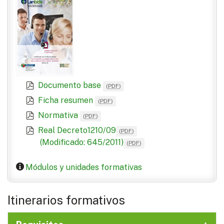
Documento base
(
PDF
)
Ficha resumen
(
PDF
)
Normativa
(
PDF
)
Real Decreto1210/09
(
PDF
)
(Modificado: 645/2011)
(
PDF
)
Módulos y unidades formativas
Itinerarios formativos