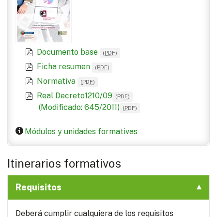
Documento base
(
PDF
)
Ficha resumen
(
PDF
)
Normativa
(
PDF
)
Real Decreto1210/09
(
PDF
)
(Modificado: 645/2011)
(
PDF
)
Módulos y unidades formativas
Itinerarios formativos
Requisitos
Deberá cumplir cualquiera de los requisitos