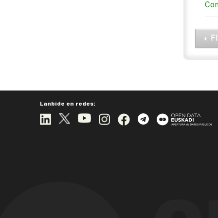
Com
F
Lanbide en redes: