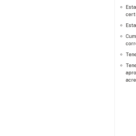
Esta
cert
Esta
Cump
corr
Tene
Tene
apro
acre