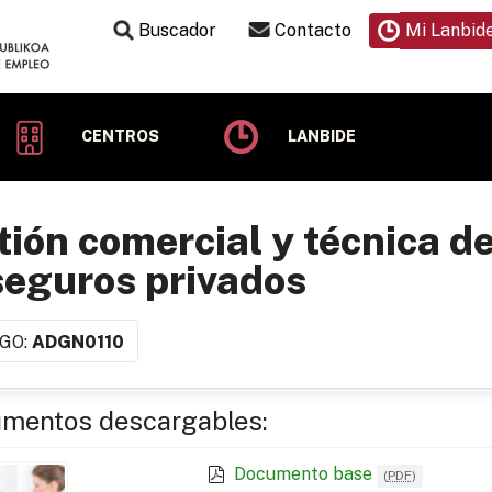
Buscador
Contacto
Mi Lanbid
CENTROS
LANBIDE
ión comercial y técnica d
seguros privados
GO:
ADGN0110
mentos descargables:
Documento base
(
PDF
)