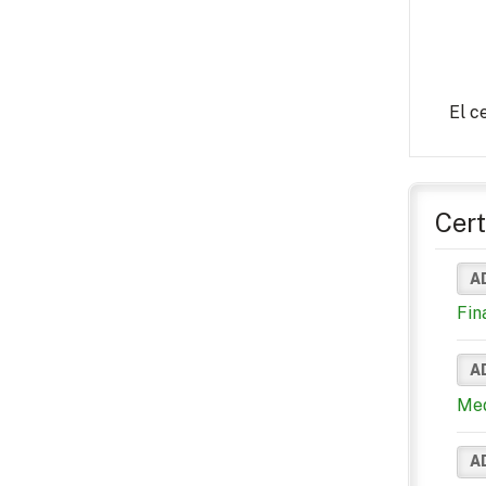
El c
Cert
A
Fin
A
Med
A