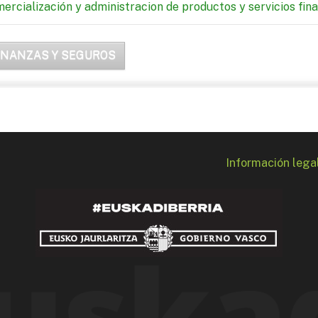
ercialización y administracion de productos y servicios fin
INANZAS Y SEGUROS
Información lega