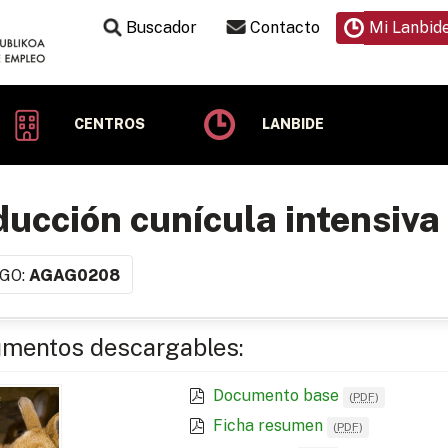
Buscador
Contacto
Mi Lanbid
CENTROS
LANBIDE
ucción cunícula intensiva
GO:
AGAG0208
mentos descargables:
Documento base
(
PDF
)
Ficha resumen
(
PDF
)