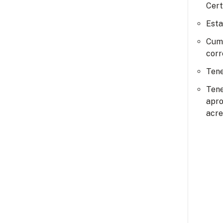
Cert
Esta
Cump
corr
Tene
Tene
apro
acre