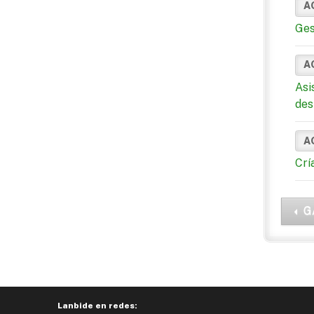
A
Ges
A
Asi
des
A
Crí
G
Lanbide en redes: