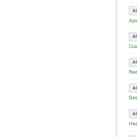
A
Api
A
Cui
A
Rea
A
Ges
A
Her