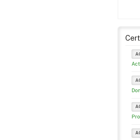
Cert
A
Act
A
Dom
A
Pro
A