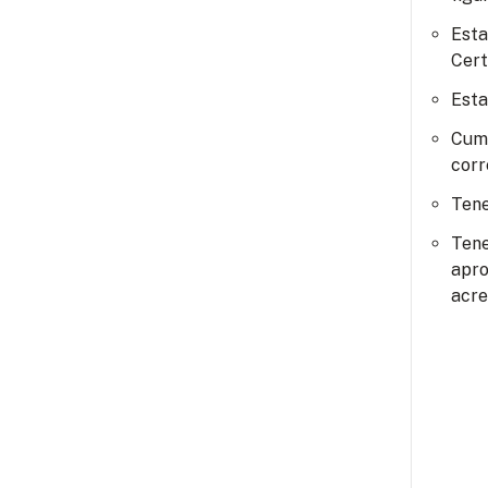
Esta
Cert
Esta
Cump
corr
Tene
Tene
apro
acre