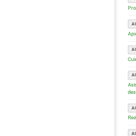
Pro
A
Api
A
Cui
A
Asi
des
A
Rea
A