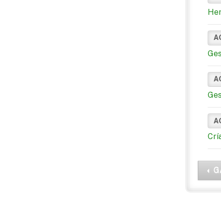
Her
A
Ges
A
Ges
A
Crí
G