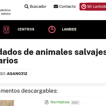
Buscador
Contacto
Mi Lanbid
CENTROS
LANBIDE
ados de animales salvajes
arios
GO:
AGAN0312
mentos descargables:
Normativa
(
PDF
)