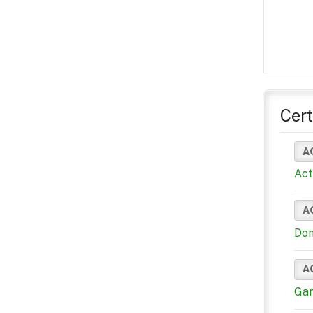
Cert
A
Act
A
Dom
A
Gan