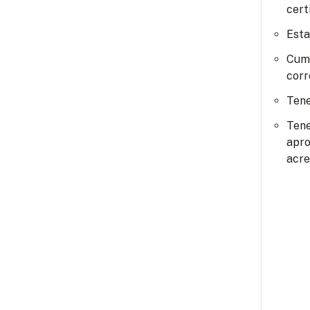
cert
Esta
Cump
corr
Tene
Tene
apro
acre