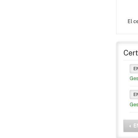
El c
Cert
E
Ges
E
Ges
E