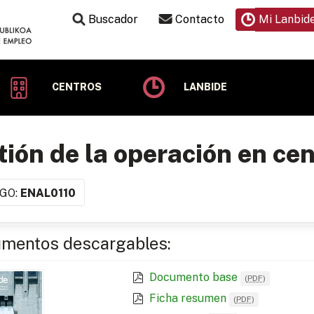
Buscador
Contacto
Mi Lanbid
CENTROS
LANBIDE
ión de la operación en cen
GO:
ENAL0110
mentos descargables:
Documento base
(
PDF
)
Ficha resumen
(
PDF
)