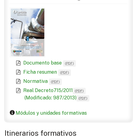
Documento base
(
PDF
)
Ficha resumen
(
PDF
)
Normativa
(
PDF
)
Real Decreto715/2011
(
PDF
)
(Modificado: 987/2013)
(
PDF
)
Módulos y unidades formativas
Itinerarios formativos