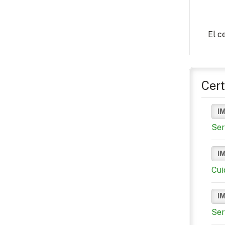
El c
Cert
I
Ser
I
Cui
I
Ser