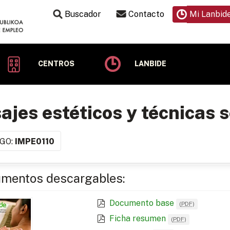
Buscador
Contacto
Mi Lanbid
CENTROS
LANBIDE
jes estéticos y técnicas 
GO:
IMPE0110
mentos descargables:
Documento base
(
PDF
)
Ficha resumen
(
PDF
)