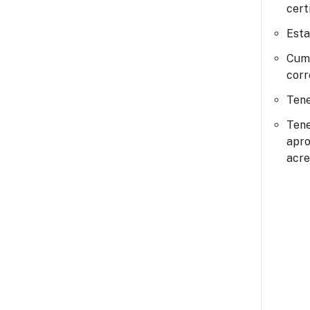
cert
Esta
Cump
corr
Tene
Tene
apro
acre