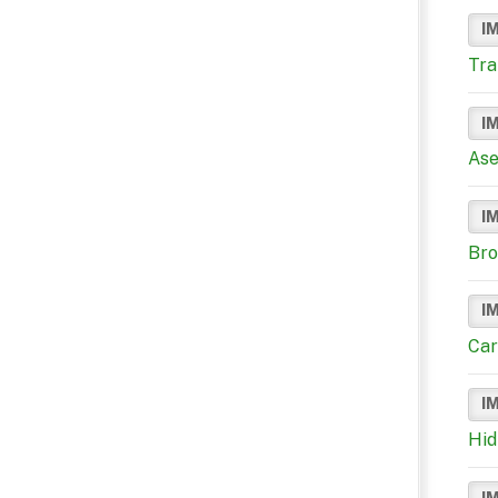
I
Tra
I
Ase
I
Bro
I
Car
I
Hid
I