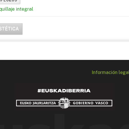
uillaje integral
STÉTICA
Información lega