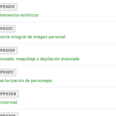
MPE0210
tamientos estéticos
MPE0111
soría integral de imagen personal
MPE0109
nceado, maquillaje y depilación avanzada
MPE0211
acterización de personajes
MPP0308
rotermal
MPE0209