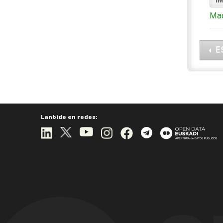
Maq
E
Lanbide en redes: