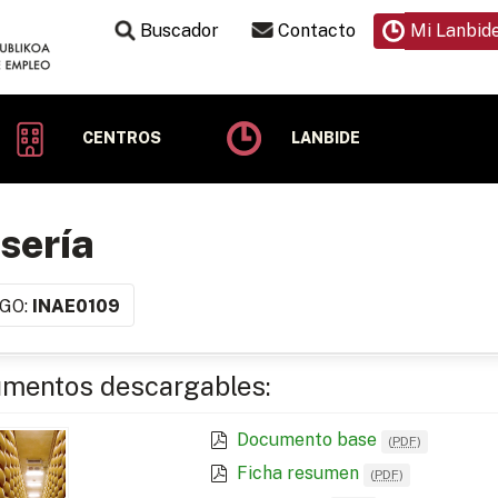
Buscador
Contacto
Mi Lanbid
CENTROS
LANBIDE
sería
GO:
INAE0109
mentos descargables:
Documento base
(
PDF
)
Ficha resumen
(
PDF
)