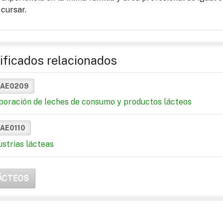
cursar.
ificados relacionados
NAE0209
boración de leches de consumo y productos lácteos
NAE0110
ustrias lácteas
ÁCTEOS