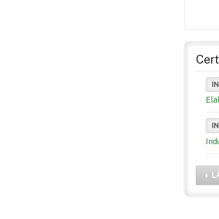
Cert
I
Ela
I
Ind
L