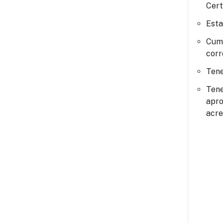
Cert
Esta
Cump
corr
Tene
Tene
apro
acre