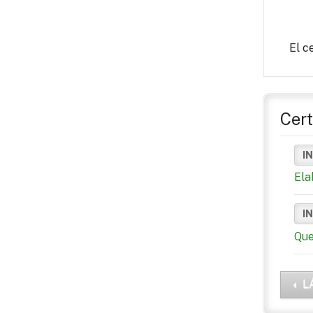
El c
Cert
I
Ela
I
Que
L