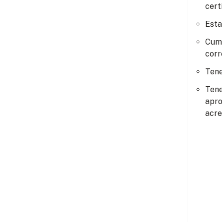
cert
Esta
Cump
corr
Tene
Tene
apro
acre