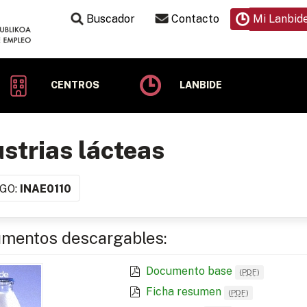
Buscador
Contacto
Mi Lanbid
CENTROS
LANBIDE
strias lácteas
GO:
INAE0110
mentos descargables:
Documento base
(
PDF
)
Ficha resumen
(
PDF
)