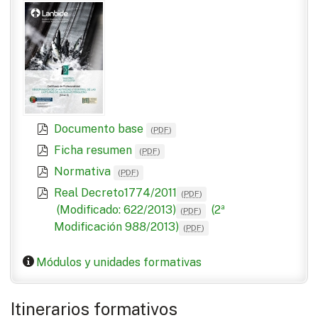
Documento base
(
PDF
)
Ficha resumen
(
PDF
)
Normativa
(
PDF
)
Real Decreto1774/2011
(
PDF
)
(Modificado: 622/2013)
(2ª
(
PDF
)
Modificación 988/2013)
(
PDF
)
Módulos y unidades formativas
Itinerarios formativos