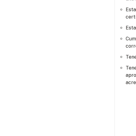
Esta
cert
Esta
Cump
corr
Tene
Tene
apro
acre