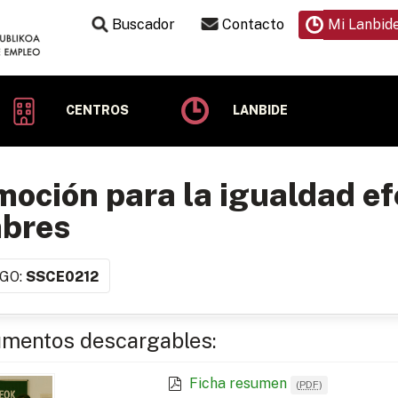
Buscador
Contacto
Mi Lanbid
CENTROS
LANBIDE
oción para la igualdad ef
bres
GO:
SSCE0212
mentos descargables:
Ficha resumen
(
PDF
)