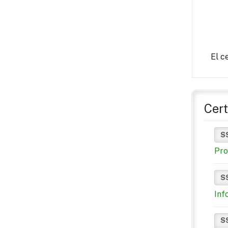
El c
Cert
S
Pro
S
Inf
S