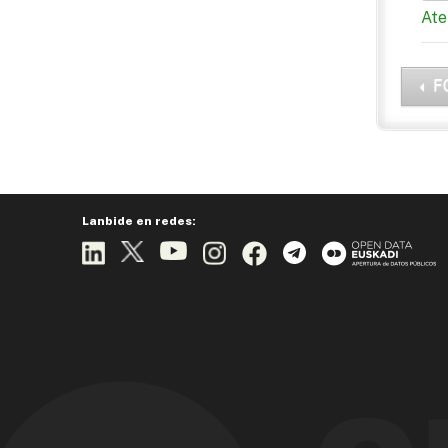
Ate
F
Lanbide en redes: