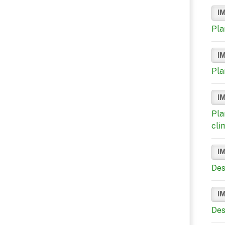
I
Pla
I
Pla
I
Pla
cli
I
Des
I
Des