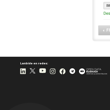
I
Des
F
Lanbide en redes: