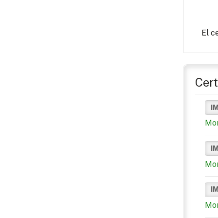
El c
Cert
I
Mon
I
Mon
I
Mon