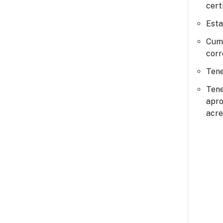
cert
Esta
Cump
corr
Tene
Tene
apro
acre