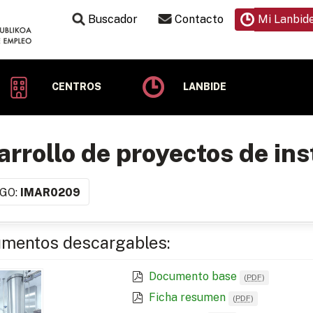
Buscador
Contacto
Mi Lanbid
CENTROS
LANBIDE
rrollo de proyectos de ins
GO:
IMAR0209
mentos descargables:
Documento base
(
PDF
)
Ficha resumen
(
PDF
)