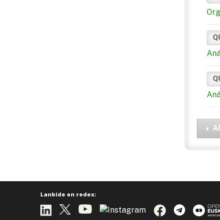
Org
Q
Aná
Q
Aná
A
Lanbide en redes: