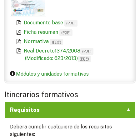
Documento base
(
PDF
)
Ficha resumen
(
PDF
)
Normativa
(
PDF
)
Real Decreto1374/2008
(
PDF
)
(Modificado: 623/2013)
(
PDF
)
Módulos y unidades formativas
Itinerarios formativos
Requisitos
Deberá cumplir cualquiera de los requisitos
siguientes: