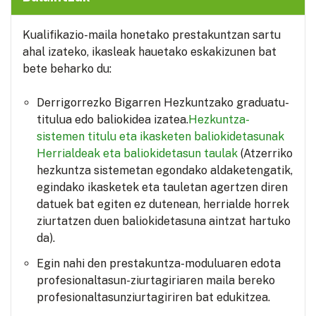
Kualifikazio-maila honetako prestakuntzan sartu
ahal izateko, ikasleak hauetako eskakizunen bat
bete beharko du:
Derrigorrezko Bigarren Hezkuntzako graduatu-
titulua edo baliokidea izatea.
Hezkuntza-
sistemen titulu eta ikasketen baliokidetasunak
Herrialdeak eta baliokidetasun taulak
(Atzerriko
hezkuntza sistemetan egondako aldaketengatik,
egindako ikasketek eta tauletan agertzen diren
datuek bat egiten ez dutenean, herrialde horrek
ziurtatzen duen baliokidetasuna aintzat hartuko
da).
Egin nahi den prestakuntza-moduluaren edota
profesionaltasun-ziurtagiriaren maila bereko
profesionaltasunziurtagiriren bat edukitzea.