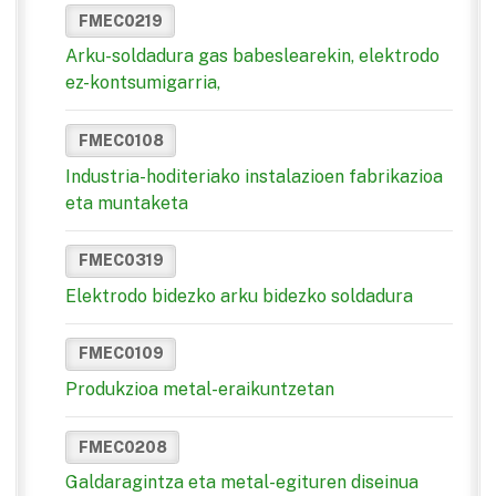
FMEC0219
Arku-soldadura gas babeslearekin, elektrodo
ez-kontsumigarria,
FMEC0108
Industria-hoditeriako instalazioen fabrikazioa
eta muntaketa
FMEC0319
Elektrodo bidezko arku bidezko soldadura
FMEC0109
Produkzioa metal-eraikuntzetan
FMEC0208
Galdaragintza eta metal-egituren diseinua