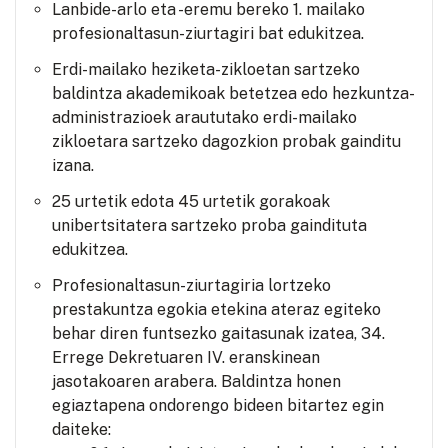
Lanbide-arlo eta -eremu bereko 1. mailako
profesionaltasun-ziurtagiri bat edukitzea.
Erdi-mailako heziketa-zikloetan sartzeko
baldintza akademikoak betetzea edo hezkuntza-
administrazioek araututako erdi-mailako
zikloetara sartzeko dagozkion probak gainditu
izana.
25 urtetik edota 45 urtetik gorakoak
unibertsitatera sartzeko proba gaindituta
edukitzea.
Profesionaltasun-ziurtagiria lortzeko
prestakuntza egokia etekina ateraz egiteko
behar diren funtsezko gaitasunak izatea, 34.
Errege Dekretuaren IV. eranskinean
jasotakoaren arabera. Baldintza honen
egiaztapena ondorengo bideen bitartez egin
daiteke: