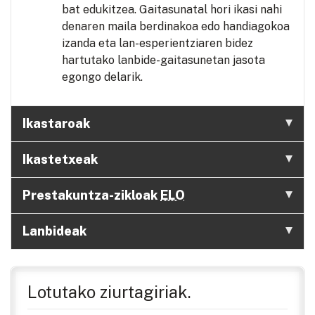
bat edukitzea. Gaitasunatal hori ikasi nahi
denaren maila berdinakoa edo handiagokoa
izanda eta lan-esperientziaren bidez
hartutako lanbide-gaitasunetan jasota
egongo delarik.
Ikastaroak
Ikastetxeak
Prestakuntza-zikloak
ELO
Lanbideak
Lotutako ziurtagiriak.