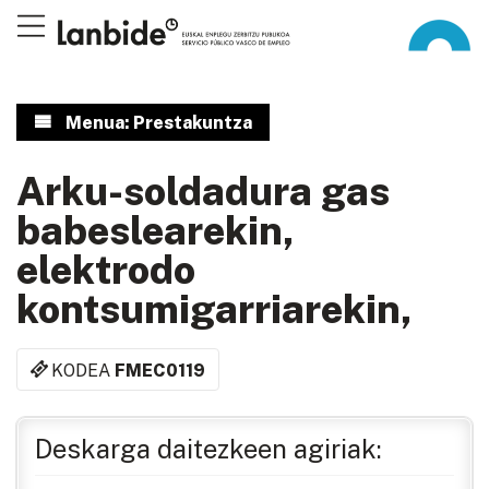
Menua: Prestakuntza
Arku-soldadura gas
babeslearekin,
elektrodo
kontsumigarriarekin,
KODEA
FMEC0119
Deskarga daitezkeen agiriak: