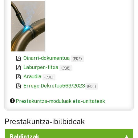
Oinarri-dokumentua
(
PDF
)
Laburpen-fitxa
(
PDF
)
Araudia
(
PDF
)
Errege Dekretua569/2023
(
PDF
)
Prestakuntza-moduluak eta -unitateak
Prestakuntza-ibilbideak
Baldintzak