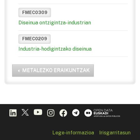
FMEC0309
Diseinua ontzigintza-industrian
FMEC0209
Industria-hodigintzako diseinua
METALEZKO ERAIKUNTZAK
Lege-informazioa
Irisgarritasun