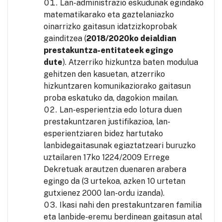
Lan-administrazio eskudunak egindako
matematikarako eta gaztelaniazko
oinarrizko gaitasun idatzizkoprobak
gainditzea (
2018/2020ko deialdian
prestakuntza-entitateek egingo
dute
). Atzerriko hizkuntza baten modulua
gehitzen den kasuetan, atzerriko
hizkuntzaren komunikaziorako gaitasun
proba eskatuko da, dagokion mailan.
Lan-esperientzia edo lotura duen
prestakuntzaren justifikazioa, lan-
esperientziaren bidez hartutako
lanbidegaitasunak egiaztatzeari buruzko
uztailaren 17ko 1224/2009 Errege
Dekretuak arautzen duenaren arabera
egingo da (3 urtekoa, azken 10 urtetan
gutxienez 2000 lan-ordu izanda).
Ikasi nahi den prestakuntzaren familia
eta lanbide-eremu berdinean gaitasun atal