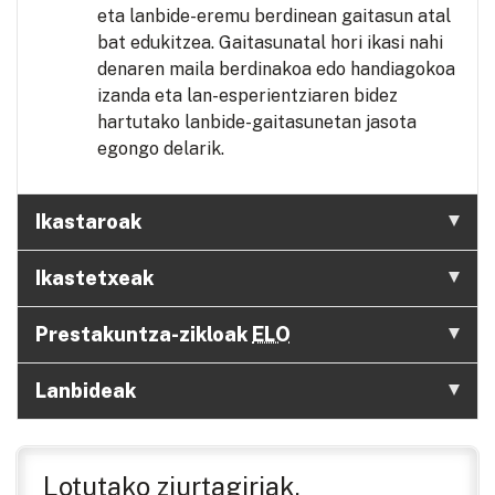
eta lanbide-eremu berdinean gaitasun atal
bat edukitzea. Gaitasunatal hori ikasi nahi
denaren maila berdinakoa edo handiagokoa
izanda eta lan-esperientziaren bidez
hartutako lanbide-gaitasunetan jasota
egongo delarik.
Ikastaroak
Ikastetxeak
Prestakuntza-zikloak
ELO
Lanbideak
Lotutako ziurtagiriak.