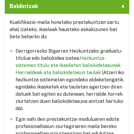
Baldintzak
Kualifikazio-maila honetako prestakuntzan sartu
ahal izateko, ikasleak hauetako eskakizunen bat
bete beharko du:
Derrigorrezko Bigarren Hezkuntzako graduatu-
titulua edo baliokidea izatea.
Hezkuntza-
sistemen titulu eta ikasketen baliokidetasunak
Herrialdeak eta baliokidetasun taulak
(Atzerriko
hezkuntza sistemetan egondako aldaketengatik,
egindako ikasketek eta tauletan agertzen diren
datuek bat egiten ez dutenean, herrialde horrek
ziurtatzen duen baliokidetasuna aintzat hartuko
da).
Egin nahi den prestakuntza-moduluaren edota
profesionaltasun-ziurtagiriaren maila bereko
profesionaltasunziurtagiriren bat edukitzea.