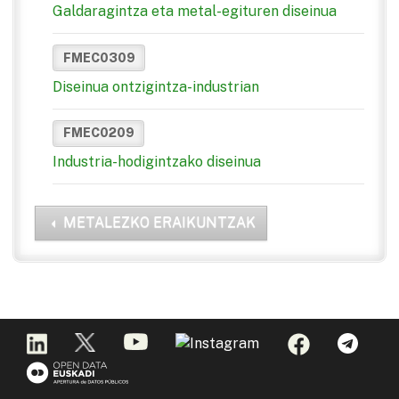
Galdaragintza eta metal-egituren diseinua
FMEC0309
Diseinua ontzigintza-industrian
FMEC0209
Industria-hodigintzako diseinua
METALEZKO ERAIKUNTZAK