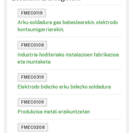
FMEC0119
Arku-soldadura gas babeslearekin, elektrodo
kontsumigarriarekin,
FMEC0108
Industria-hoditeriako instalazioen fabrikazioa
eta muntaketa
FMEC0319
Elektrodo bidezko arku bidezko soldadura
FMEC0109
Produkzioa metal-eraikuntzetan
FMEC0208