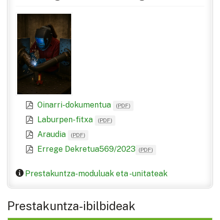
Oinarri-dokumentua
(
PDF
)
Laburpen-fitxa
(
PDF
)
Araudia
(
PDF
)
Errege Dekretua569/2023
(
PDF
)
Prestakuntza-moduluak eta -unitateak
Prestakuntza-ibilbideak