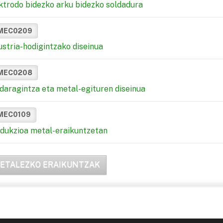
ktrodo bidezko arku bidezko soldadura
MEC0209
ustria-hodigintzako diseinua
MEC0208
daragintza eta metal-egituren diseinua
MEC0109
dukzioa metal-eraikuntzetan
ETALEZKO ERAIKUNTZAK