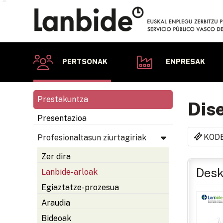
PERTSONAK
ENPRESAK
Prestakuntza
Dise
Presentazioa
KOD
Profesionaltasun ziurtagiriak
Zer dira
Desk
Lanbide-arloak
Egiaztatze-prozesua
Araudia
Bideoak