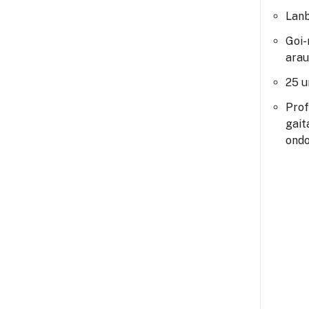
Lanb
Goi-
arau
25 u
Prof
gait
ondo