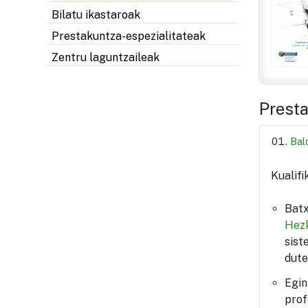
Bilatu ikastaroak
Prestakuntza-espezialitateak
Zentru laguntzaileak
Presta
Bal
Kualifi
Batx
Hezk
sist
dute
Egin
prof