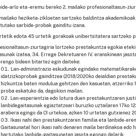
ide-arlo eta -eremu bereko 2. mailako profesionaltasun-ziurt
mailako heziketa-zikloetan sartzeko baldintza akademikoak
tutako sarbide-probak gainditu izana.
rtetik edota 45 urtetik gorakoak unibertsitatera sartzeko p
esionaltasun-ziurtagiria lortzeko prestakuntza egokia etek
asunak izatea, 34. Errege Dekretuaren IV. eranskinean jaso
rengo bideen bitartez egin daiteke:
Lan-administrazio eskudunak egindako matematikarako 
idatzizkoprobak gainditzea (2018/2020ko deialdian prestaku
hizkuntza baten modulua gehitzen den kasuetan, atzerriko
proba eskatuko da, dagokion mailan.
Lan-esperientzia edo lotura duen prestakuntzaren justi
lanbidegaitasunak egiaztatzeari buruzko uztailaren 17ko 
arabera egingo da (3 urtekoa, azken 10 urtetan gutxienez 2
Ikasi nahi den prestakuntzaren familia eta lanbide-ere
Gaitasunatal hori ikasi nahi denaren maila berdinakoa edo 
hartutako lanbide-gaitasunetan jasota egongo delarik.