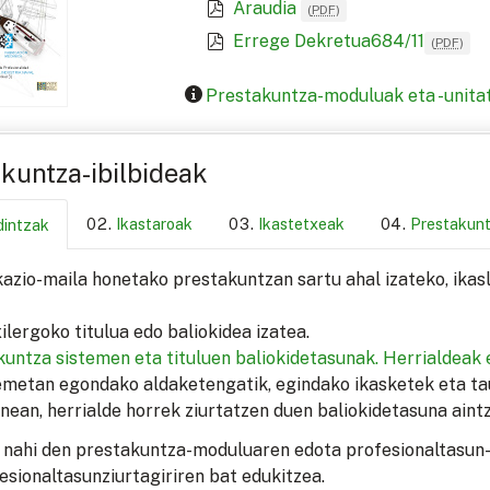
Araudia
(
PDF
)
Errege Dekretua684/11
(
PDF
)
Prestakuntza-moduluak eta -unita
kuntza-ibilbideak
Ikastaroak
Ikastetxeak
Prestakun
dintzak
kazio-maila honetako prestakuntzan sartu ahal izateko, ika
ilergoko titulua edo baliokidea izatea.
untza sistemen eta tituluen baliokidetasunak.
Herrialdeak 
emetan egondako aldaketengatik, egindako ikasketek eta ta
nean, herrialde horrek ziurtatzen duen baliokidetasuna aintz
 nahi den prestakuntza-moduluaren edota profesionaltasun-
esionaltasunziurtagiriren bat edukitzea.