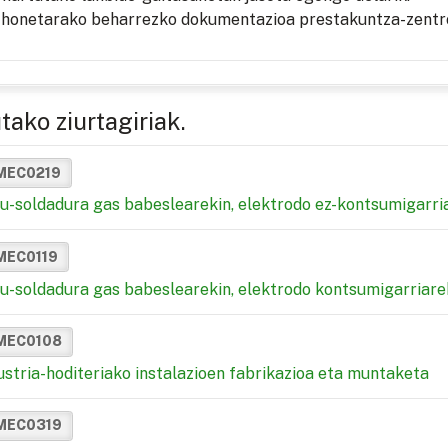
 honetarako beharrezko dokumentazioa prestakuntza-zentr
tako ziurtagiriak.
MEC0219
u-soldadura gas babeslearekin, elektrodo ez-kontsumigarria
MEC0119
u-soldadura gas babeslearekin, elektrodo kontsumigarriarek
MEC0108
ustria-hoditeriako instalazioen fabrikazioa eta muntaketa
MEC0319