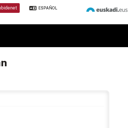
nbidenet
ESPAÑOL
an