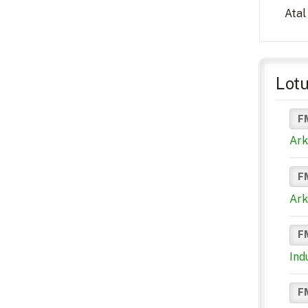
Atal
Lotu
F
Ark
F
Ark
F
Ind
F