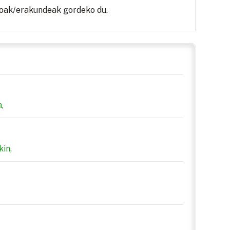
oak/erakundeak gordeko du.
,
in,