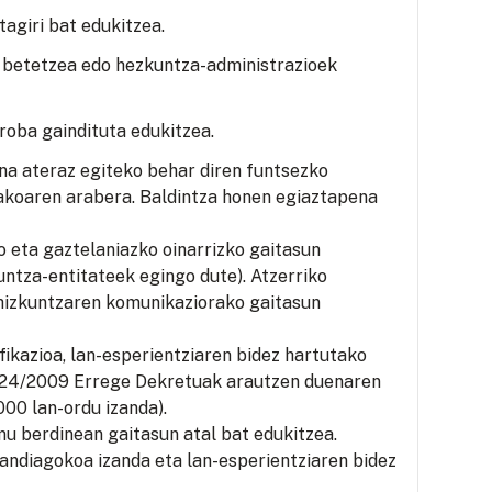
agiri bat edukitzea.
 betetzea edo hezkuntza-administrazioek
roba gaindituta edukitzea.
ina ateraz egiteko behar diren funtsezko
takoaren arabera. Baldintza honen egiaztapena
eta gaztelaniazko oinarrizko gaitasun
ntza-entitateek egingo dute). Atzerriko
 hizkuntzaren komunikaziorako gaitasun
fikazioa, lan-esperientziaren bidez hartutako
1224/2009 Errege Dekretuak arautzen duenaren
000 lan-ordu izanda).
mu berdinean gaitasun atal bat edukitzea.
handiagokoa izanda eta lan-esperientziaren bidez