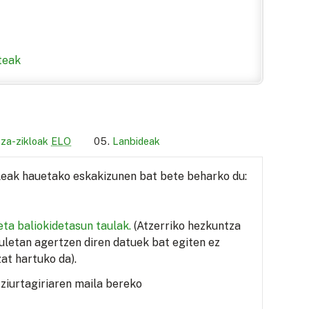
teak
tza-zikloak
ELO
Lanbideak
sleak hauetako eskakizunen bat bete beharko du:
eta baliokidetasun taulak.
(Atzerriko hezkuntza
uletan agertzen diren datuek bat egiten ez
at hartuko da).
ziurtagiriaren maila bereko