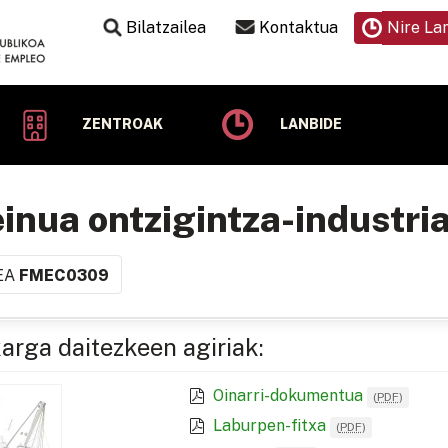
Bilatzailea
Kontaktua
Nire La
ZENTROAK
LANBIDE
inua ontzigintza-industri
EA
FMEC0309
arga daitezkeen agiriak:
Oinarri-dokumentua
(
PDF
)
Laburpen-fitxa
(
PDF
)