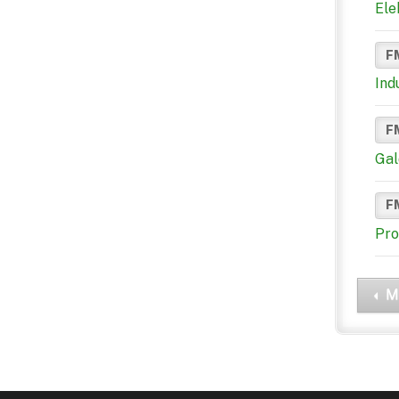
Ele
F
Ind
F
Gal
F
Pro
M