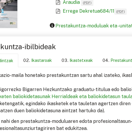
Araudia
(
PDF
)
Errege Dekretua684/11
(
PDF
)
Prestakuntza-moduluak eta -unita
kuntza-ibilbideak
Ikastaroak
Ikastetxeak
Prestakun
dintzak
kazio-maila honetako prestakuntzan sartu ahal izateko, ika
igorrezko Bigarren Hezkuntzako graduatu-titulua edo baliok
keten baliokidetasunak
Herrialdeak eta baliokidetasun taul
ketengatik, egindako ikasketek eta tauletan agertzen diren 
tatzen duen baliokidetasuna aintzat hartuko da).
 nahi den prestakuntza-moduluaren edota profesionaltasun-
esionaltasunziurtagiriren bat edukitzea.