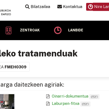
Bilatzailea
Kontaktua
Nire La
ZENTROAK
LANBIDE
leko tratamenduak
EA
FMEH0309
arga daitezkeen agiriak:
Oinarri-dokumentua
(
PDF
)
Laburpen-fitxa
(
PDF
)