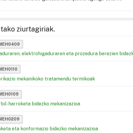
tako ziurtagiriak.
MEH0409
aduraren, elektrohigaduraren eta prozedura berezien bidez
MEH0110
rikazio mekanikoko tratamendu termikoak
MEH0109
rbil-harroketa bidezko mekanizazioa
MEH0209
keta eta konformazio bidezko mekanizazioa