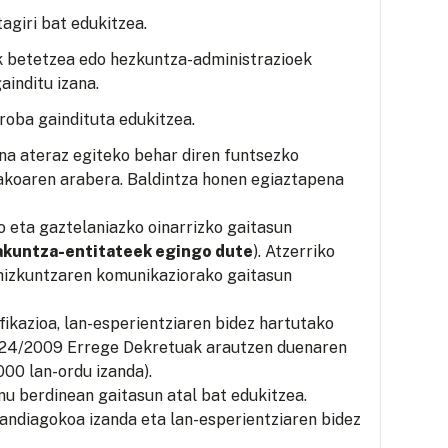
agiri bat edukitzea.
k betetzea edo hezkuntza-administrazioek
inditu izana.
roba gaindituta edukitzea.
ina ateraz egiteko behar diren funtsezko
takoaren arabera. Baldintza honen egiaztapena
eta gaztelaniazko oinarrizko gaitasun
akuntza-entitateek egingo dute
). Atzerriko
 hizkuntzaren komunikaziorako gaitasun
fikazioa, lan-esperientziaren bidez hartutako
1224/2009 Errege Dekretuak arautzen duenaren
000 lan-ordu izanda).
mu berdinean gaitasun atal bat edukitzea.
handiagokoa izanda eta lan-esperientziaren bidez