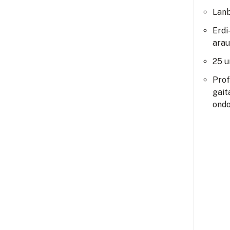
Lanb
Erdi
arau
25 u
Prof
gait
ondo