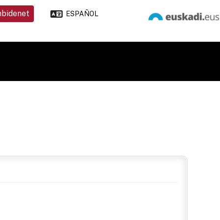
nbidenet
ESPAÑOL