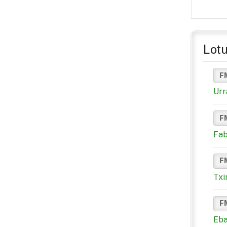
Lotu
F
Urr
F
Fab
F
Txi
F
Eba