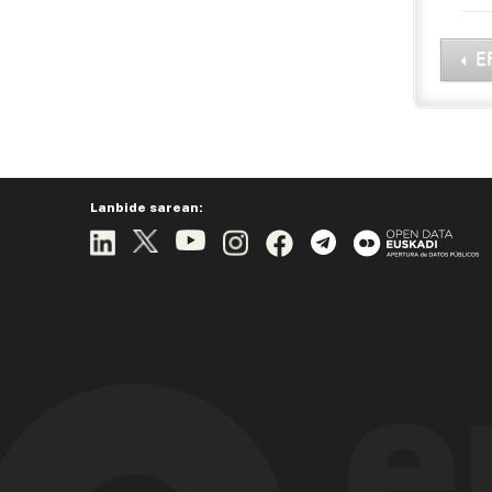
E
Lanbide sarean: