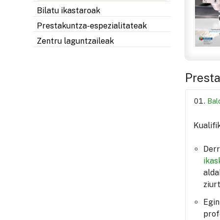
Bilatu ikastaroak
Prestakuntza-espezialitateak
Zentru laguntzaileak
Presta
Bal
Kualifi
Derr
ikas
alda
ziur
Egin
prof