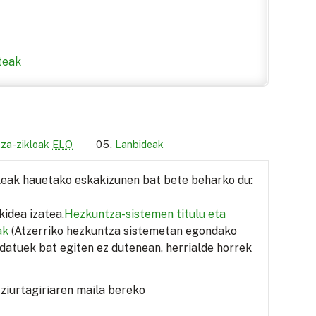
teak
tza-zikloak
ELO
Lanbideak
sleak hauetako eskakizunen bat bete beharko du:
idea izatea.
Hezkuntza-sistemen titulu eta
ak
(Atzerriko hezkuntza sistemetan egondako
datuek bat egiten ez dutenean, herrialde horrek
ziurtagiriaren maila bereko