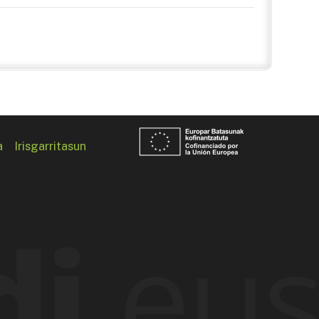
a
Irisgarritasun