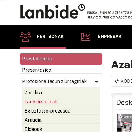
PERTSONAK
ENPRESAK
Prestakuntza
Aza
Presentazioa
KOD
Profesionaltasun ziurtagiriak
Zer dira
Desk
Lanbide-arloak
Egiaztatze-prozesua
Araudia
Bideoak