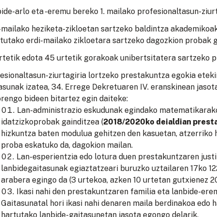
ide-arlo eta -eremu bereko 1. mailako profesionaltasun-ziurt
-mailako heziketa-zikloetan sartzeko baldintza akademikoa
tutako erdi-mailako zikloetara sartzeko dagozkion probak ga
rtetik edota 45 urtetik gorakoak unibertsitatera sartzeko p
esionaltasun-ziurtagiria lortzeko prestakuntza egokia etek
asunak izatea, 34. Errege Dekretuaren IV. eranskinean jaso
rengo bideen bitartez egin daiteke:
Lan-administrazio eskudunak egindako matematikarako 
idatzizkoprobak gainditzea (
2018/2020ko deialdian prest
hizkuntza baten modulua gehitzen den kasuetan, atzerriko
proba eskatuko da, dagokion mailan.
Lan-esperientzia edo lotura duen prestakuntzaren justi
lanbidegaitasunak egiaztatzeari buruzko uztailaren 17ko 
arabera egingo da (3 urtekoa, azken 10 urtetan gutxienez 2
Ikasi nahi den prestakuntzaren familia eta lanbide-ere
Gaitasunatal hori ikasi nahi denaren maila berdinakoa edo 
hartutako lanbide-gaitasunetan jasota egongo delarik.