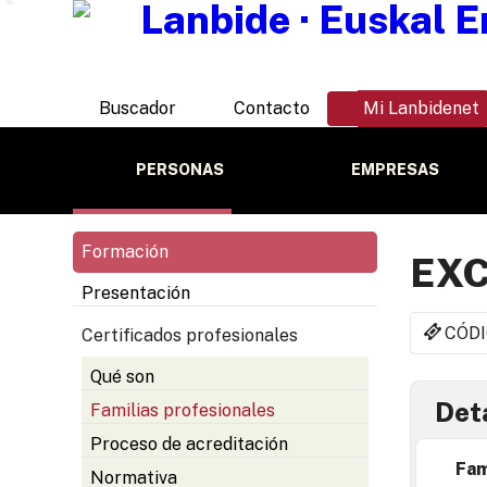
Buscador
Contacto
Mi Lanbidenet
PERSONAS
EMPRESAS
Formación
EX
Presentación
CÓDI
Certificados profesionales
Qué son
Deta
Familias profesionales
Proceso de acreditación
Fam
Normativa