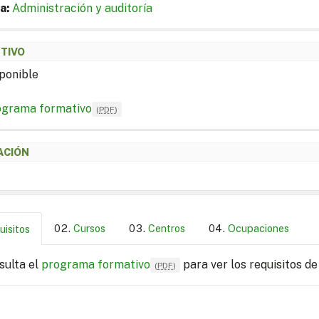
a:
Administración y auditoría
ETIVO
ponible
ograma formativo
(
PDF
)
ACIÓN
Cursos
Centros
Ocupaciones
uisitos
sulta el
programa formativo
para ver los requisitos de
(
PDF
)