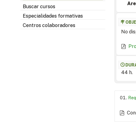
Are
Buscar cursos
Especialidades formativas
OBJ
Centros colaboradores
No dis
Pr
DUR
44 h.
Req
Con