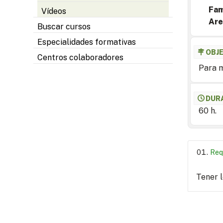
Fam
Vídeos
Are
Buscar cursos
Especialidades formativas
OBJ
Centros colaboradores
Para m
DUR
60 h.
Req
Tener 