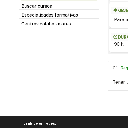
Buscar cursos
OBJ
Especialidades formativas
Para m
Centros colaboradores
DUR
90 h.
Req
Tener 
Lanbide en redes: