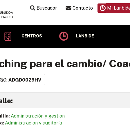
Buscador
Contacto
Mi Lanbid
CENTROS
LANBIDE
ching para el cambio/ Coac
GO:
ADGD0029HV
lle:
ilia:
Administración y gestión
a:
Administración y auditoría