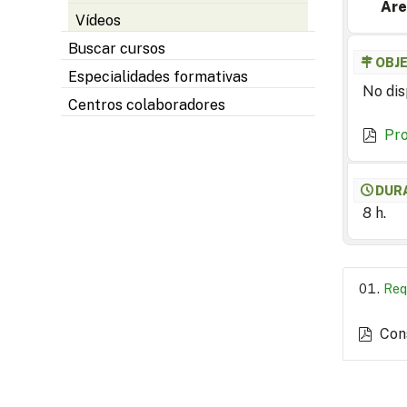
Are
Vídeos
Buscar cursos
OBJ
Especialidades formativas
No dis
Centros colaboradores
Pr
DUR
8 h.
Req
Con