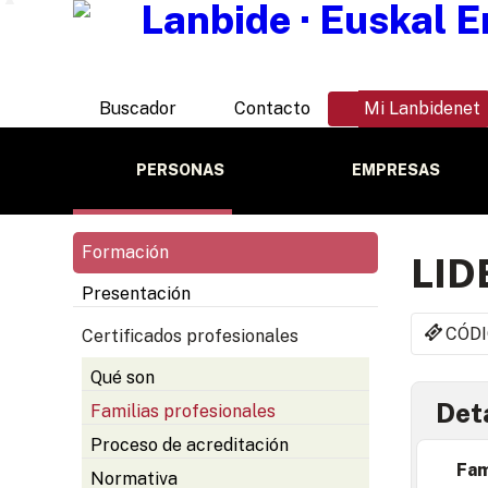
Buscador
Contacto
Mi Lanbidenet
PERSONAS
EMPRESAS
Formación
LID
Presentación
CÓDI
Certificados profesionales
Qué son
Deta
Familias profesionales
Proceso de acreditación
Fam
Normativa