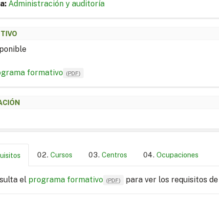
a:
Administración y auditoría
ETIVO
ponible
ograma formativo
(
PDF
)
ACIÓN
Cursos
Centros
Ocupaciones
uisitos
sulta el
programa formativo
para ver los requisitos de
(
PDF
)