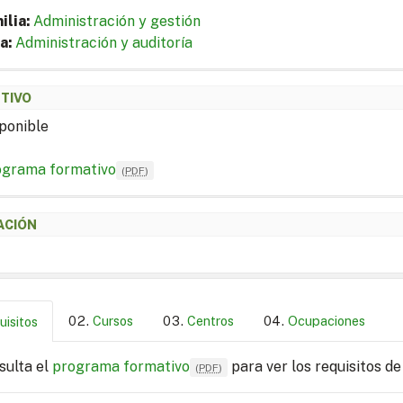
ilia:
Administración y gestión
a:
Administración y auditoría
ETIVO
ponible
ograma formativo
(
PDF
)
ACIÓN
Cursos
Centros
Ocupaciones
uisitos
sulta el
programa formativo
para ver los requisitos de
(
PDF
)