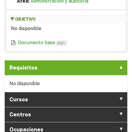
Area:
Administración y auditoría
OBJETIVO
No disponible
Documento base
(
PDF
)
Requisitos
No disponible
Cursos
Centros
Ocupaciones