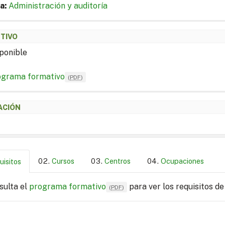
a:
Administración y auditoría
ETIVO
ponible
ograma formativo
(
PDF
)
ACIÓN
Cursos
Centros
Ocupaciones
uisitos
sulta el
programa formativo
para ver los requisitos de
(
PDF
)