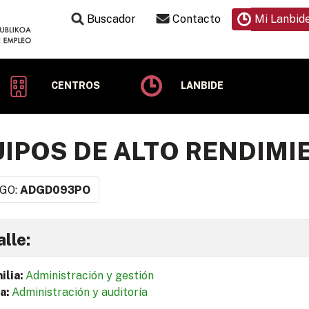
Buscador
Contacto
Mi Lanbid
CENTROS
LANBIDE
IPOS DE ALTO RENDIMI
GO:
ADGD093PO
lle:
ilia:
Administración y gestión
a:
Administración y auditoría