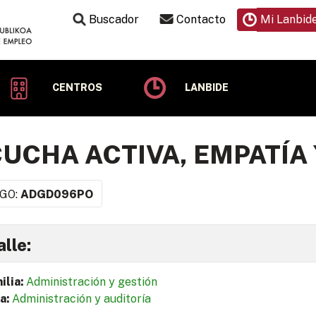
Buscador
Contacto
Mi Lanbid
CENTROS
LANBIDE
UCHA ACTIVA, EMPATÍA 
GO:
ADGD096PO
lle:
ilia:
Administración y gestión
a:
Administración y auditoría