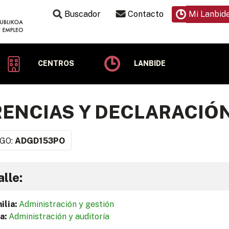
Buscador
Contacto
Mi Lanbid
CENTROS
LANBIDE
ENCIAS Y DECLARACIÓ
GO:
ADGD153PO
lle:
ilia:
Administración y gestión
a:
Administración y auditoría