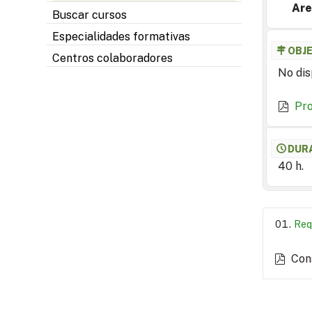
Are
Buscar cursos
Especialidades formativas
OBJ
Centros colaboradores
No dis
Pr
DUR
40 h.
Req
Con