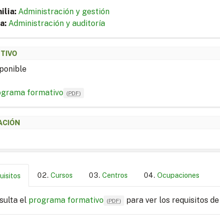
ilia:
Administración y gestión
a:
Administración y auditoría
ETIVO
ponible
ograma formativo
(
PDF
)
ACIÓN
Cursos
Centros
Ocupaciones
uisitos
sulta el
programa formativo
para ver los requisitos de
(
PDF
)