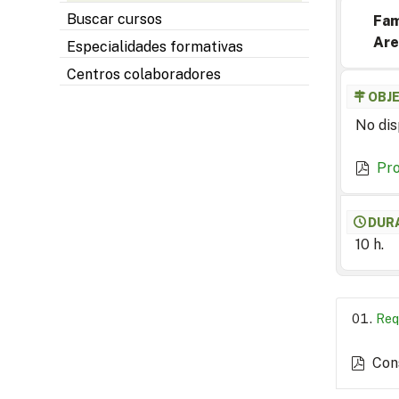
Buscar cursos
Fam
Are
Especialidades formativas
Centros colaboradores
OBJ
No dis
Pr
DUR
10 h.
Req
Con