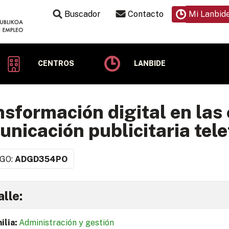
Buscador
Contacto
Mi Lanbid
CENTROS
LANBIDE
sformación digital en las
nicación publicitaria tel
GO:
ADGD354PO
lle:
ilia:
Administración y gestión