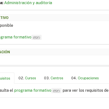
a:
Administración y auditoría
ETIVO
ponible
ograma formativo
(
PDF
)
ACIÓN
Cursos
Centros
Ocupaciones
uisitos
sulta el
programa formativo
para ver los requisitos de
(
PDF
)