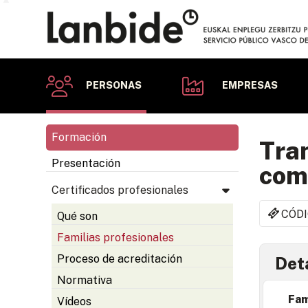
PERSONAS
EMPRESAS
Formación
Tran
Presentación
comu
Certificados profesionales
CÓDI
Qué son
Familias profesionales
Proceso de acreditación
Deta
Normativa
Fam
Vídeos