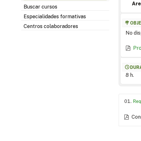
Are
Buscar cursos
Especialidades formativas
OBJ
Centros colaboradores
No dis
Pr
DUR
8 h.
Req
Con