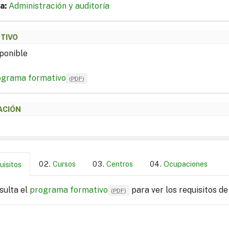
a:
Administración y auditoría
ETIVO
ponible
ograma formativo
(
PDF
)
ACIÓN
Cursos
Centros
Ocupaciones
uisitos
sulta el
programa formativo
para ver los requisitos de
(
PDF
)