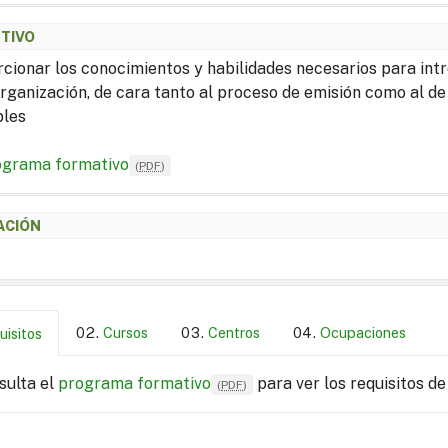
ETIVO
cionar los conocimientos y habilidades necesarios para intr
organización, de cara tanto al proceso de emisión como al de
bles
ograma formativo
(
PDF
)
ACIÓN
Cursos
Centros
Ocupaciones
uisitos
sulta el
programa formativo
para ver los requisitos de
(
PDF
)