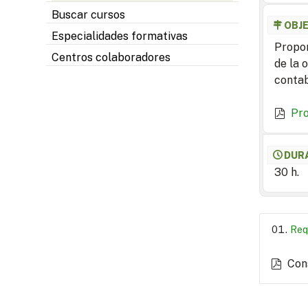
Buscar cursos
OBJ
Especialidades formativas
Propor
Centros colaboradores
de la 
conta
Pr
DUR
30 h.
Req
Con